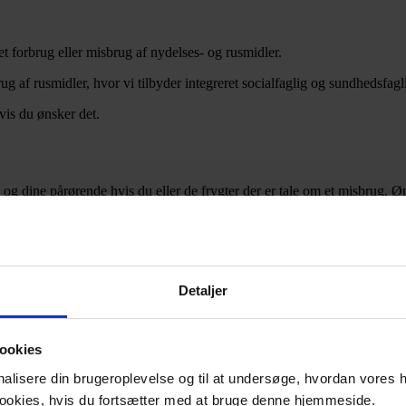
t forbrug eller misbrug af nydelses- og rusmidler.
ug af rusmidler, hvor vi tilbyder integreret socialfaglig og sundhedsfag
hvis du ønsker det.
ig og dine pårørende hvis du eller de frygter der er tale om et misbrug.
 samtaler, hvor du kan tale med en behandler eller terapeut om dine tank
n hjælpe dig med at håndtere abstinenser og cravings.
din samlede behandling, hvor du kan møde andre unge, der har lignend
g din familie kan få hjælp til at håndtere dit misbrug. Er du over 18 år,
 kan være svært at være vidne til en ung med et misbrug, samt støtte 
Detaljer
ookies
 KABS.
onalisere din brugeroplevelse og til at undersøge, hvordan vores
 om din situation.
for dig.
 cookies, hvis du fortsætter med at bruge denne hjemmeside.