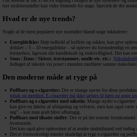
I de seneste år har vi set en stigning i brugen af nye nydelses- og r
nye nydelsesmidler kan virke fristende for unge. Specielt de der ønske
Hvad er de nye trends?
Nogle af de mest populære nye rusmidler blandt unge inkluderer:
Energidrikke:
Højt indhold af koffein og sukker, kan give oplevel
drikker – 5 – 10 energidrikke – så oplever du formodentligt en æn
forstærkes, ligesom din handlekraft og risikovillighed. Det kan en
Snus / Daus / Skiver, træstammer, snulle etc. etc.:
Nikotinhold
Indtaget af nikotin via poser i munden medfører samme risikofaktor
Den moderne måde at ryge på
Puffbars og e-cigaretter:
Der er mange navne for disse produkte
tobak og menthol. E-cigaretter må ikke sælges til børn og unge un
Puffbars og e-cigaretter med nikotin
: Mange nyder e-cigaretter
kan give en følelse af afslapning og velvære, men kan også være v
røg” – kan man godt blive afhængig.
Puffbars med tilsatte stoffer
: Der er på det seneste fremkommet
livstruende.
Det kan også give oplevelsen af at ændre sindstilstand ved indtag 
Det er formodentligt mindre skadeligt at ryge e-cigaretter og puff