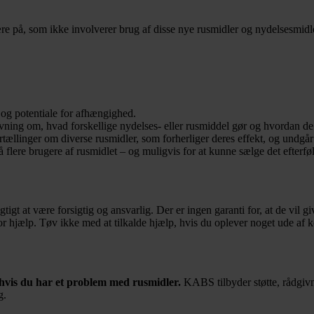
 på, som ikke involverer brug af disse nye rusmidler og nydelsesmidler
 og potentiale for afhængighed.
ning om, hvad forskellige nydelses- eller rusmiddel gør og hvordan de vi
tællinger om diverse rusmidler, som forherliger deres effekt, og undgår 
få flere brugere af rusmidlet – og muligvis for at kunne sælge det efterf
igt at være forsigtig og ansvarlig. Der er ingen garanti for, at de vil g
r hjælp. Tøv ikke med at tilkalde hjælp, hvis du oplever noget ude af k
 hvis du har et problem med rusmidler.
KABS tilbyder støtte, rådgivni
g.