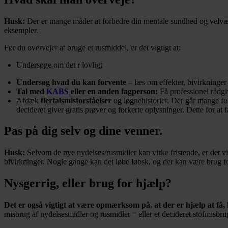
Husk:
Der er mange måder at forbedre din mentale sundhed og velvære
eksempler.
Før du overvejer at bruge et rusmiddel, er det vigtigt at:
Undersøge om det r lovligt
Undersøg hvad du kan forvente
– læs om effekter, bivirkninger
Tal med
KABS
eller en anden fagperson:
Få professionel rådgiv
Afdæk
flertalsmisforståelser
og løgnehistorier. Der går mange for
decideret giver gratis prøver og forkerte oplysninger. Dette for at 
Pas på dig selv og dine venner.
Husk:
Selvom de nye nydelses/rusmidler kan virke fristende, er det vigt
bivirkninger. Nogle gange kan det løbe løbsk, og der kan være brug fo
Nysgerrig, eller brug for hjælp?
Det er også vigtigt at være opmærksom på, at der er hjælp at få,
misbrug af nydelsesmidler og rusmidler – eller et decideret stofmisbru