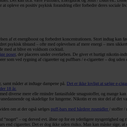
usmidler. Det kan bl.a. være Puffbars, Energidrik og Snus / Daus etc. D
r at opleve en positiv psykisk forandring eller forbedre deres sociale li
sen af et energiboost og forbedret koncentrationen. Stort indtag kan før
dret psykisk tilstand – ofte med oplevelsen af mere energi – men sikke
de med at blive en voldsom cocktail.
ige poser
, der placeres under overlæben. De giver et hurtigt nikotin-in
er som ved rygning af cigaretter og puffbars / e-cigaretter – dog uden 
r, samt måder at indtage dampene på.
Det er ikke lovligt at sælge e-ci
der 18 år.
 med diverse mere elle rmindre fantasifulde smagsstoffer, og mange kan
anedannende og skadelige for lungerne. Nikotin er en stor del af det va
 viden om at der også sælges
puff-bars med hårdere rusmidler
/ stoffer 
af “noget” – og derved evt. åbne op for en yderligere nysgerrighed og r
bars end cigaretter. Det er dog ikke uden risiko. Man kan måske sige, a