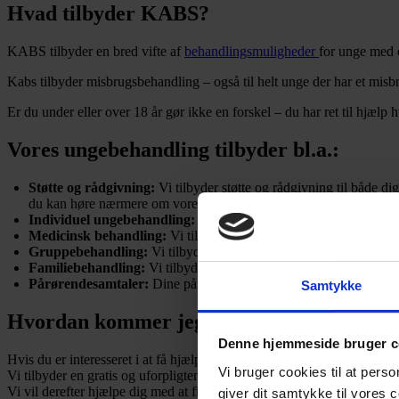
Hvad tilbyder KABS?
KABS tilbyder en bred vifte af
behandlingsmuligheder
for unge med e
Kabs tilbyder misbrugsbehandling – også til helt unge der har et misbr
Er du under eller over 18 år gør ikke en forskel – du har ret til hjælp 
Vores ungebehandling tilbyder bl.a.:
Støtte og rådgivning:
Vi tilbyder støtte og rådgivning til både d
du kan høre nærmere om vores tilbud.
Individuel ungebehandling:
Vi tilbyder individuel behandling og
Medicinsk behandling:
Vi tilbyder medicinsk behandling, der ka
Gruppebehandling:
Vi tilbyder gruppebehandling som en del af 
Familiebehandling:
Vi tilbyder at inddrage din familie, hvor du o
Pårørendesamtaler:
Dine pårørende kan også få samtaler, da det
Samtykke
Hvordan kommer jeg i gang?
Denne hjemmeside bruger c
Hvis du er interesseret i at få hjælp eller høre mere, kan du kontakte
Vi bruger cookies til at pers
Vi tilbyder en gratis og uforpligtende samtale, hvor du kan fortælle os
Vi vil derefter hjælpe dig med at finde den rette behandlingsmulighed 
giver dit samtykke til vores