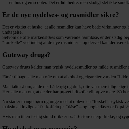
en bus og en scooter. Det er lidt bedre, men stadigt slet ikke sundt.
Er de nye nydelses- og rusmidler sikre?
Det er vigtigt at huske, at alle rusmidler kan have både virkninger og 
undtagelse.
Selvom de ofte markedsføres som værende harmløse, er der stadig begræ
“forskelle” ved indtag af de nye rusmidler – og derved kan der være 
Gateway drugs?
Gateway drugs kalder man typisk nydelsesmidler og milde rusmidler som
Får år tilbage talte man ofte om at alkohol og cigaretter var den “blide
Man talte så om, at de der både røg og drak, ofte var mere tilbøjelige 
Her talte man om, at de der har prøvet lidt -ofte vil prøve mere. Så her
Nu starter mange børn og unge med at opleve en “forskel” psykisk ved
maksimalt lovlige af fx. koffein pr. “dåse” – og nogle dåser er fx på ½ l
Hvis man til en festlig stund drikker fx. 5-6 store energidrikke, og ryg
Hvad skal man overveje?