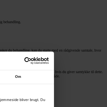
lig behandling.
 Ønsker du behandling, kan du starte med en rådgivende samtale, hvor
er, følelser og adfærd.
e oplevelser som dig.
 inddrages kun andre – også familie – hvis du giver samtykke til dette.
op omkring behandlingen på en god måde.
Om
 hjemmeside bliver brugt. Du