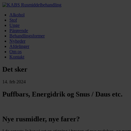
Alkohol
Stof
Unge
Pårørende
Behandlingsformer
Nyheder
Afdelinger
Om os
Kontakt
Det sker
14. feb 2024
Puffbars, Energidrik og Snus / Daus etc.
Nye rusmidler, nye farer?