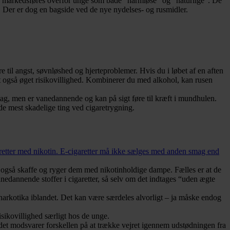
isse markedsføres overfor unge som både “harmløse” og “naturlige”. De
v. Der er dog en bagside ved de nye nydelses- og rusmidler.
e til angst, søvnløshed og hjerteproblemer. Hvis du i løbet af en aften
rt også øget risikovillighed. Kombinerer du med alkohol, kan rusen
dtag, men er vanedannende og kan på sigt føre til kræft i mundhulen.
de mest skadelige ting ved cigaretrygning.
garetter med nikotin. E-cigaretter må ikke sælges med anden smag end
 også skaffe og ryger dem med nikotinholdige dampe. Fælles er at de
nedannende stoffer i cigaretter, så selv om det indtages “uden ægte
/ narkotika iblandet. Det kan være særdeles alvorligt – ja måske endog
isikovillighed særligt hos de unge.
t det modsvarer forskellen på at trække vejret igennem udstødningen fra