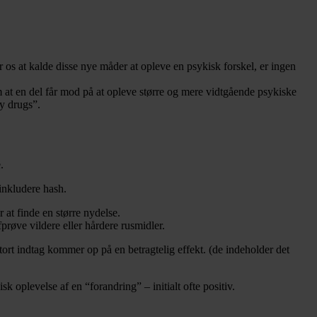
r os at kalde disse nye måder at opleve en psykisk forskel, er ingen
 at en del får mod på at opleve større og mere vidtgående psykiske
y drugs”.
.
 inkludere hash.
 at finde en større nydelse.
fprøve vildere eller hårdere rusmidler.
ort indtag kommer op på en betragtelig effekt. (de indeholder det
k oplevelse af en “forandring” – initialt ofte positiv.