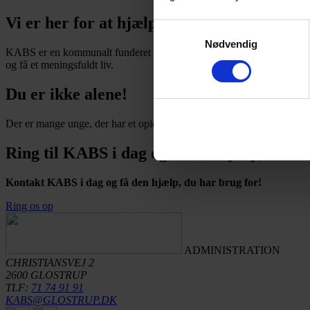
Vi er her for at hjælpe dig!
Samtykkevalg
Nødvendig
KABS er en kommunalt funderet organisation, der tilbyder gratis og 
og få et meningsfuldt liv.
Du er ikke alene!
Der er mange unge, der har et opioidmisbrug. Men der er også mange,
Ring til KABS i dag og få den hjælp, du el
Kontakt KABS i dag og få den hjælp, du har brug for!
Ring os op
ADMINISTRATION
CHRISTIANSVEJ 2
2600 GLOSTRUP
TLF:
71 74 91 91
KABS@GLOSTRUP.DK