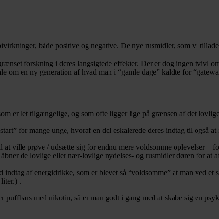
bivirkninger, både positive og negative. De nye rusmidler, som vi tillade
nset forskning i deres langsigtede effekter. Der er dog ingen tvivl om
tale om en ny generation af hvad man i “gamle dage” kaldte for “gatewa
 er let tilgængelige, og som ofte ligger lige på grænsen af det lovlige
 start” for mange unge, hvoraf en del eskalerede deres indtag til også at
til at ville prøve / udsætte sig for endnu mere voldsomme oplevelser – for
 åbner de lovlige eller nær-lovlige nydelses- og rusmidler døren for at a
 indtag af energidrikke, som er blevet så “voldsomme” at man ved et st
iter.) .
er puffbars med nikotin, så er man godt i gang med at skabe sig en psykis