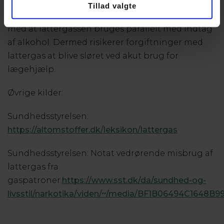
der også stor usikkerhed om omfanget af
Tillad valgte
forgiftninger. Det hænger samtidig sammen
med at lattergassen bruges parallelt med indtag
af alkohol. Dermed risikerer forgiftninger med
lattergas at blive sløret ved akut brug for
lægehjælp.
Øvrige kilder:
Sundhedsstyrelsen:
https://altomstoffer.dk/leksikon/lattergas
Sundhedsstyrelsen: Notat vedrørende misbrug af
lattergas fra
gaspatroner.
https://www.sst.dk/da/sundhed-og-
livsstil/narkotika/viden/~/media/BF1B06494C1648