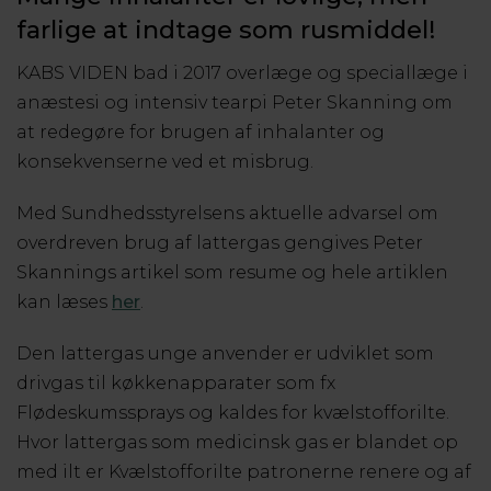
farlige at indtage som rusmiddel!
KABS VIDEN bad i 2017 overlæge og speciallæge i
anæstesi og intensiv tearpi Peter Skanning om
at redegøre for brugen af inhalanter og
konsekvenserne ved et misbrug.
Med Sundhedsstyrelsens aktuelle advarsel om
overdreven brug af lattergas gengives Peter
Skannings artikel som resume og hele artiklen
kan læses
her
.
Den lattergas unge anvender er udviklet som
drivgas til køkkenapparater som fx
Flødeskumssprays og kaldes for kvælstofforilte.
Hvor lattergas som medicinsk gas er blandet op
med ilt er Kvælstofforilte patronerne renere og af