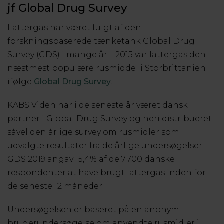
jf Global Drug Survey
Lattergas har været fulgt af den
forskningsbaserede tænketank Global Drug
Survey (GDS) i mange år. I 2015 var lattergas den
næstmest populære rusmiddel i Storbrittanien
ifølge
Global Drug Survey
.
KABS Viden har i de seneste år været dansk
partner i Global Drug Survey og heri distribueret
såvel den årlige survey om rusmidler som
udvalgte resultater fra de årlige undersøgelser. I
GDS 2019 angav 15,4% af de 7.700 danske
respondenter at have brugt lattergas inden for
de seneste 12 måneder.
Undersøgelsen er baseret på en anonym
brugerundersøgelse om anvendte rusmidler i