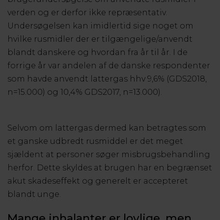
verden og er derfor ikke repræsentativ.
Undersøgelsen kan imidlertid sige noget om
hvilke rusmidler der er tilgængelige/anvendt
blandt danskere og hvordan fra år til år. I de
forrige år var andelen af de danske respondenter
som havde anvendt lattergas hhv 9,6% (GDS2018,
n=15.000) og 10,4% GDS2017, n=13.000).
Selvom om lattergas dermed kan betragtes som
et ganske udbredt rusmiddel er det meget
sjældent at personer søger misbrugsbehandling
herfor. Dette skyldes at brugen har en begrænset
akut skadeseffekt og generelt er accepteret
blandt unge.
Mange inhalanter er lovlige, men