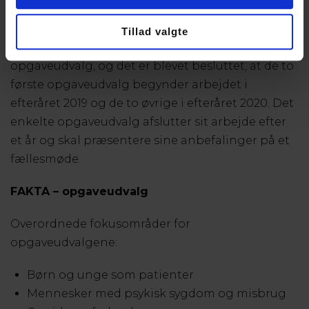
eller stoffer.”
Tillad valgte
Region Hovedstaden nedsætter fire
opgaveudvalg, og det er blevet besluttet, at de to
første opgaveudvalg begynder arbejdet i
efteråret 2019 og de to øvrige i efteråret 2020. Det
enkelte opgaveudvalg afslutter sit arbejde efter
et år og skal præsentere sine anbefalinger på et
fællesmøde.
FAKTA – opgaveudvalg
Overordnede fokusområder for
opgaveudvalgene:
Børn og unge som patienter
Mennesker med psykisk sygdom og misbrug