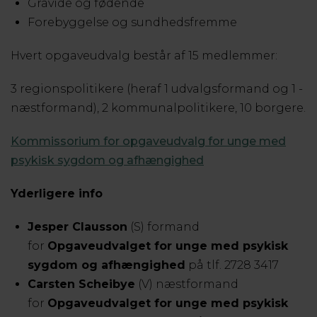
Gravide og fødende
Forebyggelse og sundhedsfremme
Hvert opgaveudvalg består af 15 medlemmer:
3 regionspolitikere (heraf 1 udvalgsformand og 1 -
næstformand), 2 kommunalpolitikere, 10 borgere.
Kommissorium for opgaveudvalg for unge med
psykisk sygdom og afhængighed
Yderligere info
Jesper Clausson
(S) formand
for
Opgaveudvalget for unge med psykisk
sygdom og afhængighed
på tlf. 2728 3417
Carsten Scheibye
(V) næstformand
for
Opgaveudvalget for unge med psykisk