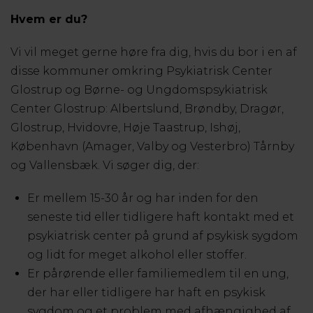
Hvem er du?
Vi vil meget gerne høre fra dig, hvis du bor i en af
disse kommuner omkring Psykiatrisk Center
Glostrup og Børne- og Ungdomspsykiatrisk
Center Glostrup: Albertslund, Brøndby, Dragør,
Glostrup, Hvidovre, Høje Taastrup, Ishøj,
København (Amager, Valby og Vesterbro) Tårnby
og Vallensbæk. Vi søger dig, der:
Er mellem 15-30 år og har inden for den
seneste tid eller tidligere haft kontakt med et
psykiatrisk center på grund af psykisk sygdom
og lidt for meget alkohol eller stoffer.
Er pårørende eller familiemedlem til en ung,
der har eller tidligere har haft en psykisk
sygdom og et problem med afhængighed af