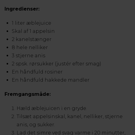
Ingredienser:
1 liter æblejuice
Skal af 1 appelsin
2 kanelstænger
8 hele nelliker
3 stjerne anis
2 spsk. rørsukker (justér efter smag)
En håndfuld rosiner
En håndfuld hakkede mandler
Fremgangsmåde:
Hæld æblejuicen i en gryde.
Tilsæt appelsinskal, kanel, nelliker, stjerne
anis, og sukker.
Lad det simre ved svag varme i 20 minutter,