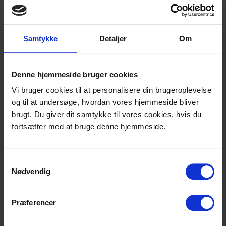
ambulant behandling, hvor mange
behandlingssteder typisk lukker kl. 16 om
eftermiddagen.
Samtykke
Detaljer
Om
Nogle gange varetager en hospitalsafdeling den
første del af afrusningen, hvorefter det er muligt
at trappe ned det sidste stykke i ambulant regi –
Denne hjemmeside bruger cookies
uden det er nødvendigt at være indlagt.
Vi bruger cookies til at personalisere din brugeroplevelse
og til at undersøge, hvordan vores hjemmeside bliver
Vil du høre om behandling uden
brugt. Du giver dit samtykke til vores cookies, hvis du
abstinenser?
fortsætter med at bruge denne hjemmeside.
Ring til os – så kan vi vurdere om du kan
behandles direkte, eller skal have yderligere
Samtykkevalg
Nødvendig
hjælp inde videre behandling.
Ring os op
Præferencer
Hvis du enten ikke drikker voldsomt, eller har