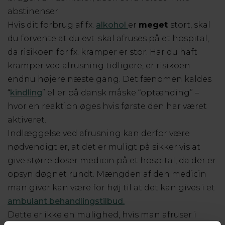
abstinenser.
Hvis dit forbrug af fx.
alkohol
er
meget
stort, skal
du forvente at du evt. skal afruses på et hospital,
da risikoen for fx. kramper er stor. Har du haft
kramper ved afrusning tidligere, er risikoen
endnu højere næste gang. Det fænomen kaldes
“
kindling
” eller på dansk måske “optænding” –
hvor en reaktion øges hvis første den har været
aktiveret.
Indlæggelse ved afrusning kan derfor være
nødvendigt er, at det er muligt på sikker vis at
give større doser medicin på et hospital, da der er
opsyn døgnet rundt. Mængden af den medicin
man giver kan være for høj til at det kan gives i et
ambulant behandlingstilbud.
Dette er ikke en mulighed, hvis man afruser i