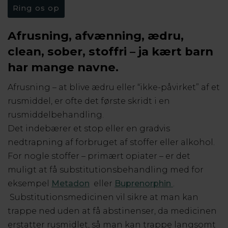
Ring os op
Afrusning, afvænning, ædru,
clean, sober, stoffri – ja kært barn
har mange navne.
Afrusning – at blive ædru eller “ikke-påvirket” af et
rusmiddel, er ofte det første skridt i en
rusmiddelbehandling.
Det indebærer et stop eller en gradvis
nedtrapning af forbruget af stoffer eller alkohol.
For nogle stoffer – primært opiater – er det
muligt at få substitutionsbehandling med for
eksempel
Metadon
eller
Buprenorphin
.
Substitutionsmedicinen vil sikre at man kan
trappe ned uden at få abstinenser, da medicinen
erstatter rusmidlet, så man kan trappe langsomt