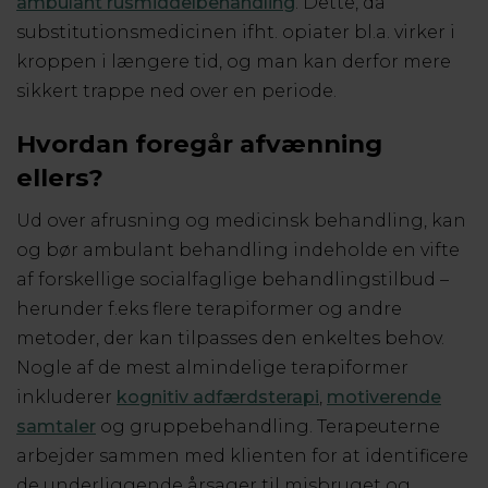
ambulant rusmiddelbehandling
. Dette, da
substitutionsmedicinen ifht. opiater bl.a. virker i
kroppen i længere tid, og man kan derfor mere
sikkert trappe ned over en periode.
Hvordan foregår afvænning
ellers?
Ud over afrusning og medicinsk behandling, kan
og bør ambulant behandling indeholde en vifte
af forskellige socialfaglige behandlingstilbud –
herunder f.eks flere terapiformer og andre
metoder, der kan tilpasses den enkeltes behov.
Nogle af de mest almindelige terapiformer
inkluderer
kognitiv adfærdsterapi
,
motiverende
samtaler
og gruppebehandling. Terapeuterne
arbejder sammen med klienten for at identificere
de underliggende årsager til misbruget og