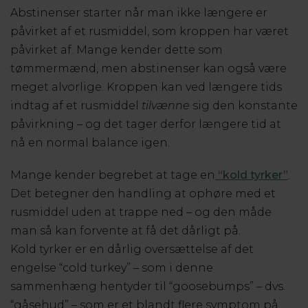
Abstinenser starter når man ikke længere er
påvirket af et rusmiddel, som kroppen har været
påvirket af. Mange kender dette som
tømmermænd, men abstinenser kan også være
meget alvorlige. Kroppen kan ved længere tids
indtag af et rusmiddel
tilvænne
sig den konstante
påvirkning – og det tager derfor længere tid at
nå en normal balance igen.
Mange kender begrebet at tage en
“kold tyrker”
.
Det betegner den handling at ophøre med et
rusmiddel uden at trappe ned – og den måde
man så kan forvente at få det dårligt på.
Kold tyrker er en dårlig oversættelse af det
engelse “cold turkey” – som i denne
sammenhæng hentyder til “goosebumps” – dvs.
“gåsehud” – som er et blandt flere symptom på