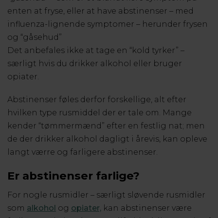
enten at fryse, eller at have abstinenser – med
influenza-lignende symptomer – herunder frysen
og “gåsehud”
Det anbefales ikke at tage en “kold tyrker” –
særligt hvis du drikker alkohol eller bruger
opiater.
Abstinenser føles derfor forskellige, alt efter
hvilken type rusmiddel der er tale om. Mange
kender “tømmermænd” efter en festlig nat; men
de der drikker alkohol dagligt i årevis, kan opleve
langt værre og farligere abstinenser.
Er abstinenser farlige?
For nogle rusmidler – særligt sløvende rusmidler
som
alkohol
og
opiater,
kan abstinenser være