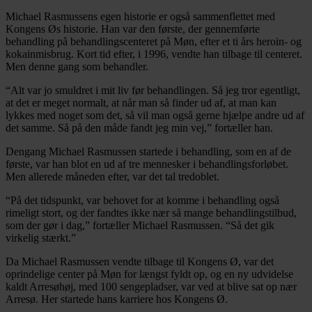
Michael Rasmussens egen historie er også sammenflettet med
Kongens Øs historie. Han var den første, der gennemførte
behandling på behandlingscenteret på Møn, efter et ti års heroin- og
kokainmisbrug. Kort tid efter, i 1996, vendte han tilbage til centeret.
Men denne gang som behandler.
“Alt var jo smuldret i mit liv før behandlingen. Så jeg tror egentligt,
at det er meget normalt, at når man så finder ud af, at man kan
lykkes med noget som det, så vil man også gerne hjælpe andre ud af
det samme. Så på den måde fandt jeg min vej,” fortæller han.
Dengang Michael Rasmussen startede i behandling, som en af de
første, var han blot en ud af tre mennesker i behandlingsforløbet.
Men allerede måneden efter, var det tal tredoblet.
“På det tidspunkt, var behovet for at komme i behandling også
rimeligt stort, og der fandtes ikke nær så mange behandlingstilbud,
som der gør i dag,” fortæller Michael Rasmussen. “Så det gik
virkelig stærkt.”
Da Michael Rasmussen vendte tilbage til Kongens Ø, var det
oprindelige center på Møn for længst fyldt op, og en ny udvidelse
kaldt Arresøhøj, med 100 sengepladser, var ved at blive sat op nær
Arresø. Her startede hans karriere hos Kongens Ø.