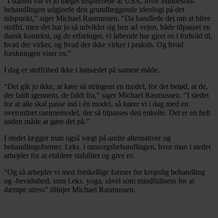
“I starten var vi jo meget inspirerede af USA, hvor Minnesota-
behandlingen udgjorde den grundlæggende ideologi på det
tidspunkt,” siger Michael Rasmussen. “Da handlede det om at blive
stoffri, men det har jo så udviklet sig hen ad vejen, både tilpasset en
dansk kontekst, og de erfaringer, vi løbende har gjort os i forhold til,
hvad der virker, og hvad der ikke virker i praksis. Og hvad
forskningen viser os.”
I dag er stoffrihed ikke i højsædet på samme måde.
“Det gik jo ikke, at køre så stringent en model, for det betød, at de,
der faldt igennem, de faldt fra,” siger Michael Rasmussen. “I stedet
for at alle skal passe ind i én model, så kører vi i dag med en
overordnet rammemodel, der så tilpasses den enkelte. Det er en helt
anden måde at gøre det på.”
I stedet lægger man også vægt på andre alternativer og
behandlingsformer, f.eks. i omsorgsbehandlingen, hvor man i stedet
arbejder for at etablere stabilitet og give ro.
“Og så arbejder vi med forskellige former for kropslig behandling
og -bevidsthed, som f.eks. yoga, såvel som mindfullness for at
dæmpe stress” tilføjer Michael Rasmussen.