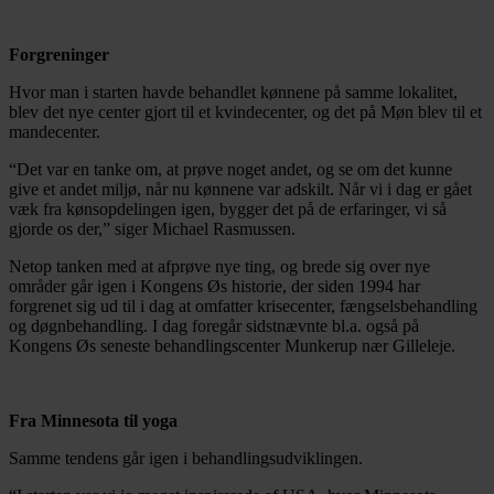
Forgreninger
Hvor man i starten havde behandlet kønnene på samme lokalitet,
blev det nye center gjort til et kvindecenter, og det på Møn blev til et
mandecenter.
“Det var en tanke om, at prøve noget andet, og se om det kunne
give et andet miljø, når nu kønnene var adskilt. Når vi i dag er gået
væk fra kønsopdelingen igen, bygger det på de erfaringer, vi så
gjorde os der,” siger Michael Rasmussen.
Netop tanken med at afprøve nye ting, og brede sig over nye
områder går igen i Kongens Øs historie, der siden 1994 har
forgrenet sig ud til i dag at omfatter krisecenter, fængselsbehandling
og døgnbehandling. I dag foregår sidstnævnte bl.a. også på
Kongens Øs seneste behandlingscenter Munkerup nær Gilleleje.
Fra Minnesota til yoga
Samme tendens går igen i behandlingsudviklingen.