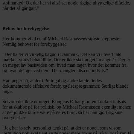
stofmarked. Og der har vi altså set nogle rigtige uhyggelige tilfælde,
når det så går galt.”
Behov for forebyggelse
Her kommer vi til en af Michael Rasmussens største kæpheste.
Nemlig behovet for forebyggelse:
“Der halter vi virkelig bagud i Danmark. Det kan vi i hvert fald
mærke i vores behandling. Der er ikke sket noget i mange år. Der er
en meget lav basisviden om, hvad man tager, hvor det kommer fra,
og hvad det gør ved dem. Der mangler altså en indsats.”
Han peger på, at der i Portugal og andre lande findes
dokumenterede effektive forebyggelsesprogrammer. Særligt blandt
unge.
Selvom det ikke er noget, Kongens Ø har gjort en konkret indsats
for at skubbe på for politisk, og Michael Rasmussen egentligt mener,
at det jo ikke burde være på deres bord, så har han gjort sig sine
overvejelser:
“Jeg har jo selv personligt tænkt på, at det er noget, som vi som
institution nok skal til at sætte noget mere fokus på, så vi også kan få