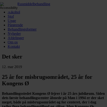
Alkohol
Stof
Unge
Pårørende
Behandlingsformer
Nyheder
Afdelinger
Om os
Kontakt
Det sker
12. mar 2019
25 år for misbrugsområdet, 25 år for
Kongens Ø
Behandlingsstedet Kongens Ø fejrer i år 25 års jubilæum. Siden
dets første behandlingscenter åbnede på Møn i 1994 er der sket
meget, både på misbrugsområdet og for centeret, der i dag
tæller flere behandlingstilbud og -tiltag. Men Kongens Øs