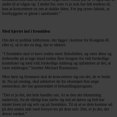
andre til at vågne op. I stedet for, som vi jo nok har lidt tendens til,
kun at koncentrere os om at slukke ilden. For jeg synes faktisk, at
forebyggelse er glemt i samfundet.”
Med hjertet ind i fremtiden
Om det er politisk lobbyisme, der ligger i kortene for Kongens Ø,
eller ej, så er der en ting, der er sikkert:
“I fremtiden skal vi have endnu mere fleksibilitet, og være åbne og
forberedte på at tage imod endnu flere borgere fra vidt forskellige
kontekster og med vidt forskellige misbrug og opfattelser af det, at
være misbruger,” beretter Michael Rasmussen.
Men først og fremmest skal de koncentrere sig om det, de er bedst
til. Nu på onsdag, skal udskriver de for eksempel fem unge
mennesker, der har gennemført et behandlingsprogram.
“Det er jo det, det hele handler om. At se den der blomstring
undervejs, fra de dårligt kan slæbe sig ind ad døren og helt har
mistet troen på sig selv og på fremtiden. Til så at se dem komme ud
på den anden side med fornyet tro på dem selv. Det, er jo det, der
driver værket.”