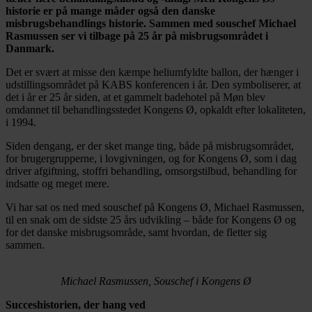
historie er på mange måder også den danske
misbrugsbehandlings historie. Sammen med souschef Michael
Rasmussen ser vi tilbage på 25 år på misbrugsområdet i
Danmark.
Det er svært at misse den kæmpe heliumfyldte ballon, der hænger i
udstillingsområdet på KABS konferencen i år. Den symboliserer, at
det i år er 25 år siden, at et gammelt badehotel på Møn blev
omdannet til behandlingsstedet Kongens Ø, opkaldt efter lokaliteten,
i 1994.
Siden dengang, er der sket mange ting, både på misbrugsområdet,
for brugergrupperne, i lovgivningen, og for Kongens Ø, som i dag
driver afgiftning, stoffri behandling, omsorgstilbud, behandling for
indsatte og meget mere.
Vi har sat os ned med souschef på Kongens Ø, Michael Rasmussen,
til en snak om de sidste 25 års udvikling – både for Kongens Ø og
for det danske misbrugsområde, samt hvordan, de fletter sig
sammen.
Michael Rasmussen, Souschef i Kongens Ø
Succeshistorien, der hang ved